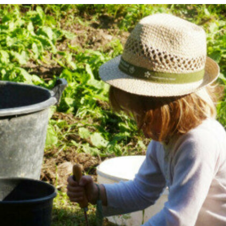
12,5
€
14,5€