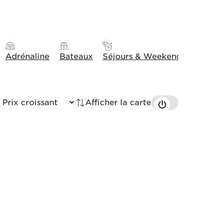
Adrénaline
Bateaux
Séjours & Weekends
Idée
Afficher la carte
Trié par