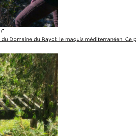
n"
du Domaine du Rayol: le maquis méditerranéen. Ce pet