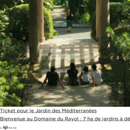
Ticket pour le Jardin des Méditerranées
Bienvenue au Domaine du Rayol : 7 ha de jardins à décou
A PARTIR DE