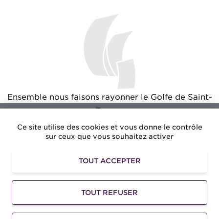
Ensemble nous faisons rayonner le Golfe de Saint-
Tropez
Ce site utilise des cookies et vous donne le contrôle
sur ceux que vous souhaitez activer
TOUT ACCEPTER
Amusezvous.net
: Des avantages exclusifs pour vos
loisirs dans le Golfe de Saint-Tropez
TOUT REFUSER
©2026 -
Golfe de Saint-Tropez Développement
-
Mentions légales
-
Accessibilité
-
Gestion des