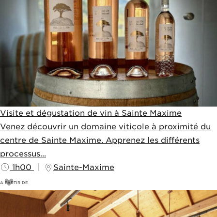
Visite et dégustation de vin à Sainte Maxime
Venez découvrir un domaine viticole à proximité du
centre de Sainte Maxime. Apprenez les différents
processus...
1h00
Sainte-Maxime
A PARTIR DE
15
€
20€