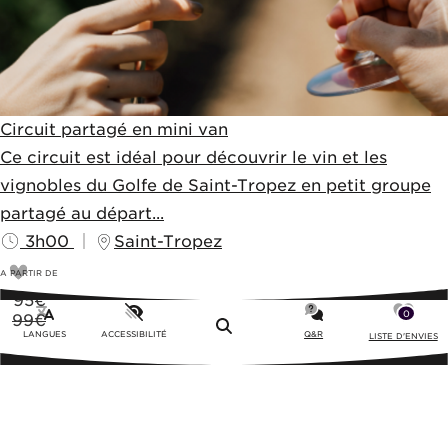
Circuit partagé en mini van
Ce circuit est idéal pour découvrir le vin et les
vignobles du Golfe de Saint-Tropez en petit groupe
partagé au départ...
3h00
Saint-Tropez
A PARTIR DE
95
€
0
99€
Menu
LANGUES
ACCESSIBILITÉ
Q&R
LISTE D'ENVIES