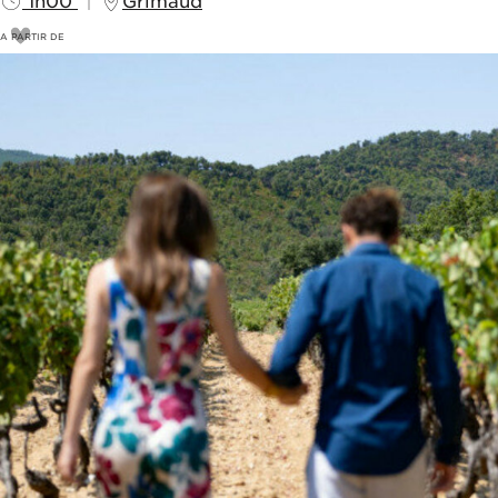
1h00
Grimaud
A PARTIR DE
10
€
20€