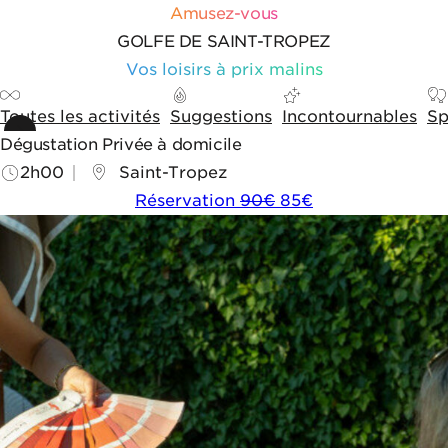
Aller au contenu
Aller aux outils de navigation
Panneau de gestion des cookies
Amusez-vous
GOLFE DE SAINT-TROPEZ
Vos loisirs à prix malins
Toutes les activités
Suggestions
Incontournables
Sp
Dégustation Privée à domicile
2h00
Saint-Tropez
Réservation
90€
85€