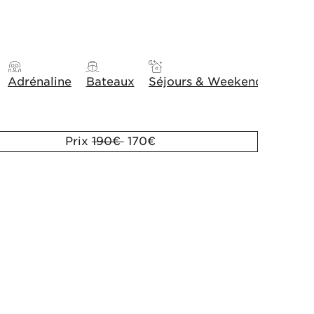
Adrénaline
Bateaux
Séjours & Weekends
Idée
Prix
190€
170€