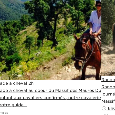
Rando
ade à cheval 2h
Rando
ade à cheval au coeur du Massif des Maures Du
journé
utant aux cavaliers confirmés , notre cavalerie
Massif
notre guide...
6h
TIR DE