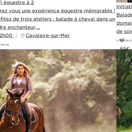
i équestre à 2
Initia
frez vous une expérience équestre mémorable !
Balade
fitez de trois ateliers : balade à cheval dans un
domain
re enchanteur,...
de soi
2h00
Cavalaire-sur-Mer
A PARTIR D
TIR DE
65
€
80
€
70€
90€