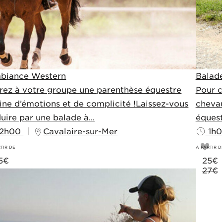
biance Western
Balad
rez à votre groupe une parenthèse équestre
Pour 
ine d’émotions et de complicité !Laissez-vous
chevau
uire par une balade à...
équest
2h00
Cavalaire-sur-Mer
1h
TIR DE
A PARTIR D
5
€
25
€
27€