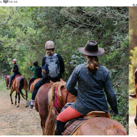
A PARTIR DE
5
65
€
5
70€