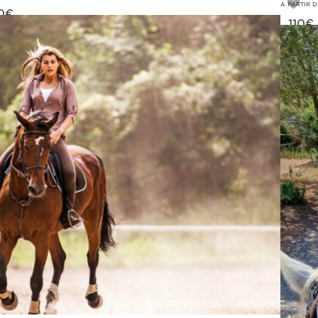
A PARTIR D
0
€
110
€
5€
120€