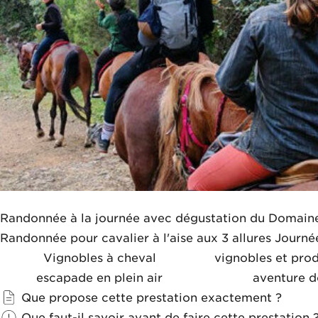
Randonnée à la journée avec dégustation du Domaine
Randonnée pour cavalier à l'aise aux 3 allures Journ
Vignobles à cheval
vignobles et prod
escapade en plein air
aventure 
Que propose cette prestation exactement ?
Que faut-il savoir avant de faire cette prestation 