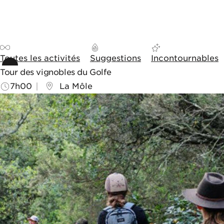
Aller au contenu
Aller aux outils de navigation
Panneau de gestion des cookies
Toutes les activités
Suggestions
Incontournables
Tour des vignobles du Golfe
7h00
La Môle