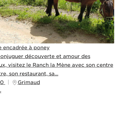
e encadrée à poney
conjuguer découverte et amour des
x, visitez le Ranch la Mène avec son centre
re, son restaurant, sa...
00
Grimaud
E