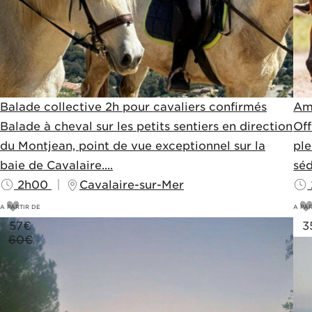
Balade collective 2h pour cavaliers confirmés
Am
Balade à cheval sur les petits sentiers en direction
Off
du Montjean, point de vue exceptionnel sur la
ple
baie de Cavalaire....
séd
2h00
Cavalaire-sur-Mer
A PARTIR DE
A PAR
57
€
3
60€