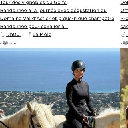
Tour des vignobles du Golfe
Déf
Randonnée à la journée avec dégustation du
Of
Domaine Val d'Astier et pique-nique champêtre
Pro
Randonnée pour cavalier à...
cad
7h00
La Môle
A PARTIR DE
A PAR
170
€
2
190€
2