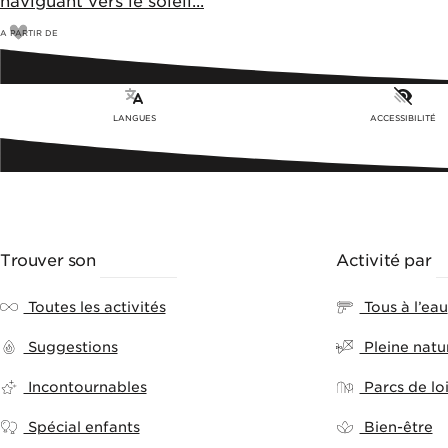
naviguant vers le soleil...
A PARTIR DE
40
€
LANGUES
ACCESSIBILITÉ
Trouver son
ACTIVITÉ
Activité par
T
Toutes les activités
Tous à l’eau
Suggestions
Pleine natu
Incontournables
Parcs de loi
Spécial enfants
Bien-être