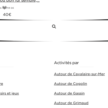
ou bon lui semble,...
A PARTIR DE
40
€
Menu
HÈMES
Activités par
VILLES
Autour de Cavalaire-sur-Mer
re
Autour de Cogolin
sirs et jeux
Autour de Gassin
Autour de Grimaud