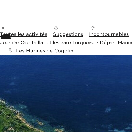
Aller au contenu
Aller aux outils de navigation
Panneau de gestion des cookies
Toutes les activités
Suggestions
Incontournables
Journée Cap Taillat et les eaux turquoise - Départ Mari
Les Marines de Cogolin