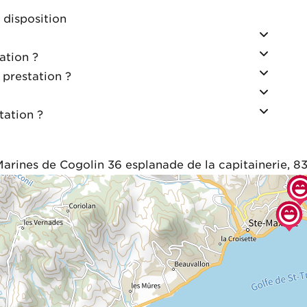
 disposition
ation ?
 prestation ?
tation ?
rines de Cogolin 36 esplanade de la capitainerie, 83