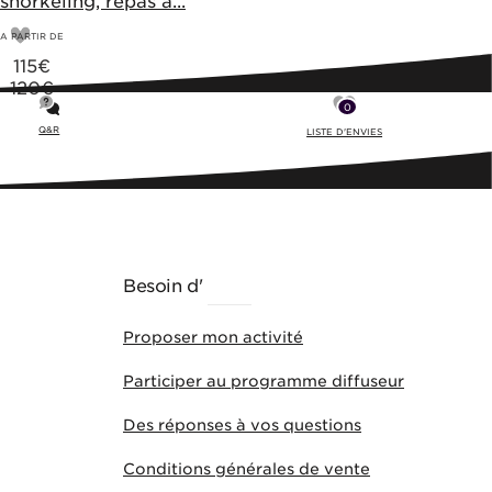
snorkeling, repas à...
A PARTIR DE
115
€
120€
0
Q&R
LISTE D'ENVIES
Besoin d'
AIDE
Proposer mon activité
Participer au programme diffuseur
Des réponses à vos questions
Conditions générales de vente