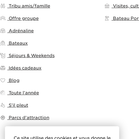
Tribu amis/famille
Visites, cult
Offre groupe
Bateau Porq
Adrénaline
Bateaux
Séjours & Weekends
Idées cadeaux
Blog
Toute l’année
S’il pleut
Parcs d’attraction
Ce site utilise des cookies et vous donne le