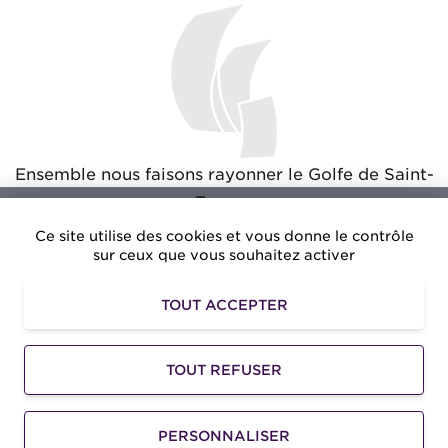
Ensemble nous faisons rayonner le Golfe de Saint-
Tropez
Ce site utilise des cookies et vous donne le contrôle
sur ceux que vous souhaitez activer
TOUT ACCEPTER
Amusezvous.net
: Des avantages exclusifs pour vos
loisirs dans le Golfe de Saint-Tropez
TOUT REFUSER
©2026 -
Golfe de Saint-Tropez Développement
-
Mentions légales
-
Accessibilité
-
Gestion des
PERSONNALISER
informations personnelles