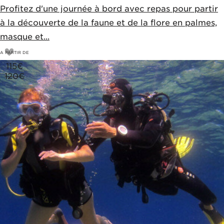
Profitez d'une journée à bord avec repas pour partir
à la découverte de la faune et de la flore en palmes,
masque et...
A PARTIR DE
115
€
120€