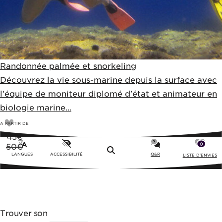
Randonnée palmée et snorkeling
Découvrez la vie sous-marine depuis la surface avec
l'équipe de moniteur diplomé d'état et animateur en
biologie marine...
A PARTIR DE
45
€
0
50€
Menu
LANGUES
ACCESSIBILITÉ
Q&R
LISTE D'ENVIES
Trouver son
ACTIVITÉ