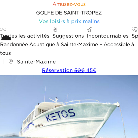
Aller au contenu
Aller aux outils de navigation
Panneau de gestion des cookies
Amusez-vous
GOLFE DE SAINT-TROPEZ
Vos loisirs à prix malins
Toutes les activités
Suggestions
Incontournables
Sp
Randonnée Aquatique à Sainte-Maxime – Accessible à
tous
Sainte-Maxime
Réservation
50€
45€