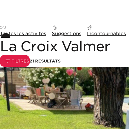
Aller au contenu
Panneau de gestion des cookies
Toutes les activités
Suggestions
Incontournables
La Croix Valmer
Options de tri et d'affic
1
FILTRES
21
RÉSULTATS
Liste de résultats