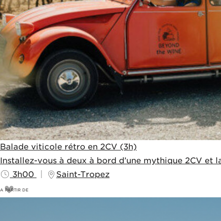
Balade viticole rétro en 2CV (3h)
Installez-vous à deux à bord d’une mythique 2CV et la
3h00
Saint-Tropez
A PARTIR DE
220
€
225€