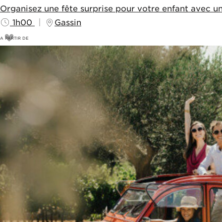
Organisez une fête surprise pour votre enfant avec un 
1h00
Gassin
A PARTIR DE
180
€
200€