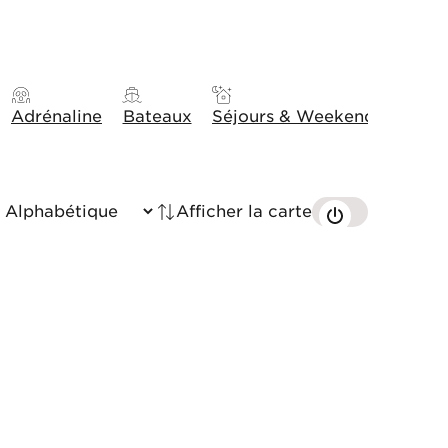
Adrénaline
Bateaux
Séjours & Weekends
Idée
Afficher la carte
Trié par