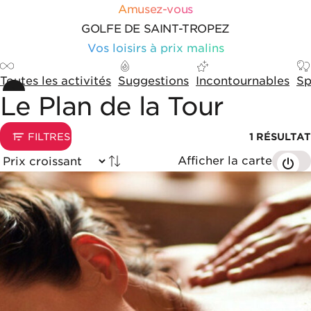
Aller au contenu
Panneau de gestion des cookies
Amusez-vous
GOLFE DE SAINT-TROPEZ
Vos loisirs à prix malins
Toutes les activités
Suggestions
Incontournables
Sp
Le Plan de la Tour
Options de tri et d'affichage
1
FILTRES
1
RÉSULTAT
Afficher la carte
Trié par
Liste de résultats