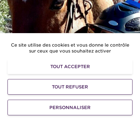
Ce site utilise des cookies et vous donne le contrôle
sur ceux que vous souhaitez activer
TOUT ACCEPTER
Anniversaire avec les poneys
TOUT REFUSER
Je fête mon Anniversaire aux écuries ! Je fais
découvrir mon Club et ma passion à mes amis.
Balades, jeux, animation à...
PERSONNALISER
A PARTIR DE
95
€
100€