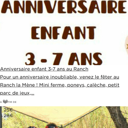
Anniversaire enfant 3-7 ans au Ranch
Pour un anniversaire inoubliable, venez le fêter au
Ranch la Mène ! Mini ferme, poneys, calèche, petit
parc de jeux,...
A PARTIR DE
25
€
28€