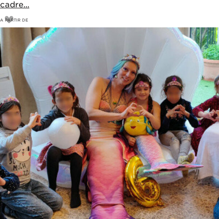
cadre...
A PARTIR DE
10
€
11,5€