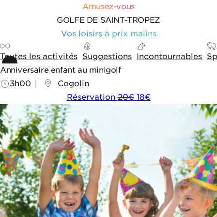
Aller au contenu
Aller aux outils de navigation
Panneau de gestion des cookies
Amusez-vous
GOLFE DE SAINT-TROPEZ
Vos loisirs à prix malins
Toutes les activités
Suggestions
Incontournables
Sp
Anniversaire enfant au minigolf
3h00
Cogolin
Réservation
20€
18€