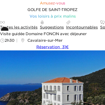
Aller au contenu
Aller aux outils de navigation
Panneau de gestion des cookies
Amusez-vous
GOLFE DE SAINT-TROPEZ
Vos loisirs à prix malins
Toutes les activités
Suggestions
Incontournables
Sp
Visite guidée Domaine FONCIN avec déjeuner
2h30
Cavalaire-sur-Mer
Réservation 31€