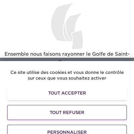
Ensemble nous faisons rayonner le Golfe de Saint-
Tropez
Ce site utilise des cookies et vous donne le contrôle
sur ceux que vous souhaitez activer
TOUT ACCEPTER
Amusezvous.net
: Des avantages exclusifs pour vos
loisirs dans le Golfe de Saint-Tropez
TOUT REFUSER
©2026 -
Golfe de Saint-Tropez Développement
-
Mentions légales
-
Accessibilité
-
Gestion des
PERSONNALISER