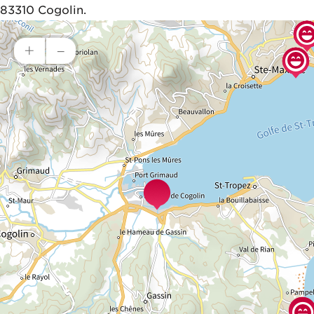
83310 Cogolin.
+
–