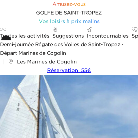
Aller au contenu
Aller aux outils de navigation
Panneau de gestion des cookies
Amusez-vous
GOLFE DE SAINT-TROPEZ
Vos loisirs à prix malins
Toutes les activités
Suggestions
Incontournables
Sp
Demi-journée Régate des Voiles de Saint-Tropez -
Départ Marines de Cogolin
Les Marines de Cogolin
Réservation 55€