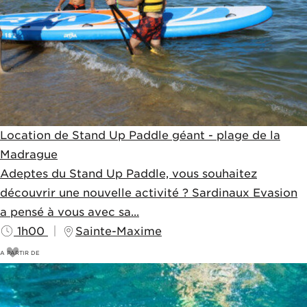
Location de Stand Up Paddle géant - plage de la
Madrague
Adeptes du Stand Up Paddle, vous souhaitez
découvrir une nouvelle activité ? Sardinaux Evasion
a pensé à vous avec sa...
1h00
Sainte-Maxime
A PARTIR DE
55
€
60€