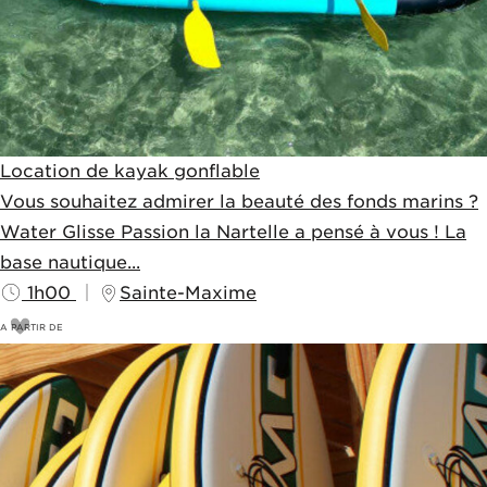
Location de kayak gonflable
Vous souhaitez admirer la beauté des fonds marins ?
Water Glisse Passion la Nartelle a pensé à vous ! La
base nautique...
1h00
Sainte-Maxime
A PARTIR DE
18
€
20€