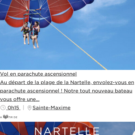
Vol en parachute ascensionnel
Au départ de la plage de la Nartelle, envolez-vous en
parachute ascensionnel ! Notre tout nouveau bateau
vous offre une...
0h15
Sainte-Maxime
A PARTIR DE
45
€
50€