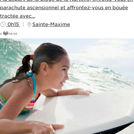
parachute ascensionnel et affrontez-vous en bouée
tractée avec...
0h15
Sainte-Maxime
A PARTIR DE
125
€
130€