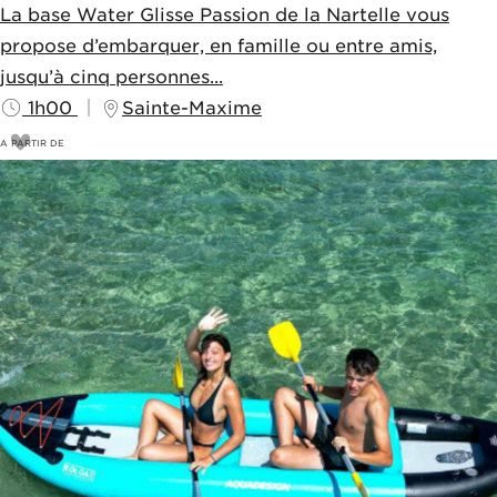
La base Water Glisse Passion de la Nartelle vous
propose d’embarquer, en famille ou entre amis,
jusqu’à cinq personnes...
1h00
Sainte-Maxime
A PARTIR DE
30
€
35€