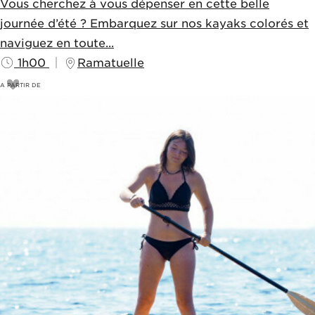
Vous cherchez à vous dépenser en cette belle
journée d’été ? Embarquez sur nos kayaks colorés et
naviguez en toute...
1h00
Ramatuelle
A PARTIR DE
25
€
30€