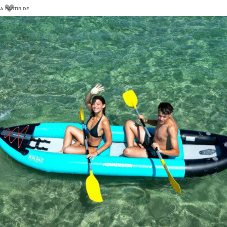
A PARTIR DE
30
€
35€