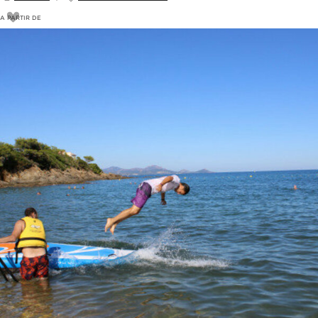
A PARTIR DE
18
€
20€