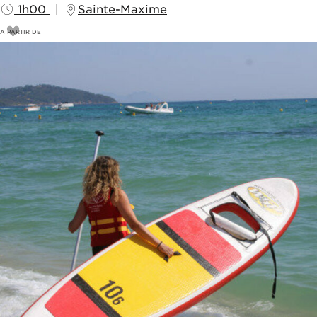
1h00
Sainte-Maxime
A PARTIR DE
23
€
25€