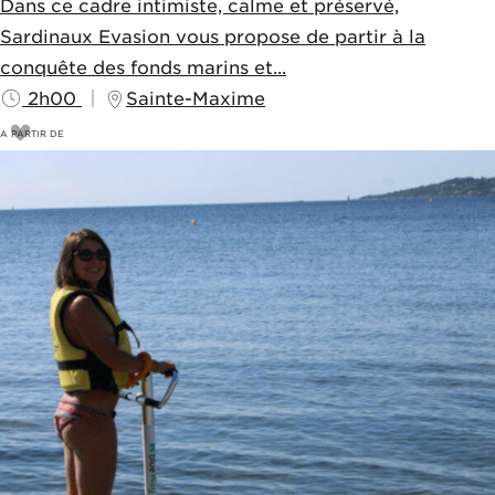
Dans ce cadre intimiste, calme et préservé,
Sardinaux Evasion vous propose de partir à la
conquête des fonds marins et...
2h00
Sainte-Maxime
A PARTIR DE
8
€
10€