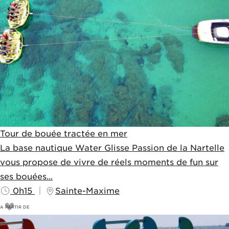
Tour de bouée tractée en mer
La base nautique Water Glisse Passion de la Nartelle
vous propose de vivre de réels moments de fun sur
ses bouées...
0h15
Sainte-Maxime
A PARTIR DE
28
€