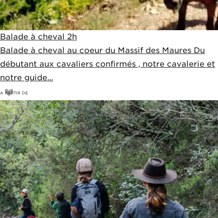
Balade à cheval 2h
Balade à cheval au coeur du Massif des Maures Du
débutant aux cavaliers confirmés , notre cavalerie et
notre guide...
A PARTIR DE
50
€
55€