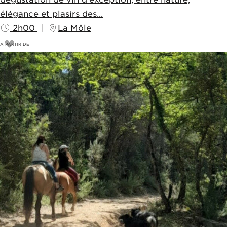
élégance et plasirs des...
2h00
La Môle
A PARTIR DE
65
€
70€