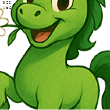
50
€
55€