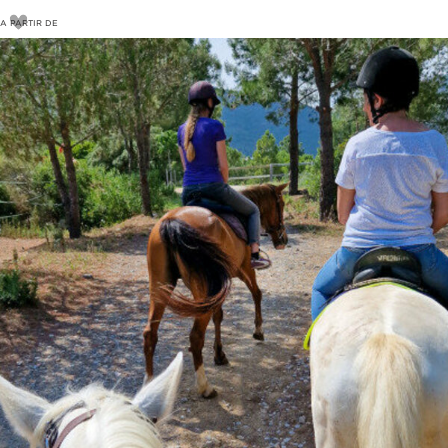
A PARTIR DE
280
€
290€