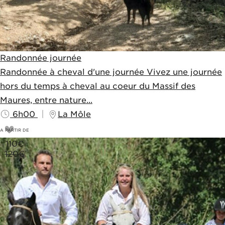
Randonnée journée
Randonnée à cheval d'une journée Vivez une journée
hors du temps à cheval au coeur du Massif des
Maures, entre nature...
6h00
La Môle
A PARTIR DE
110
€
120€