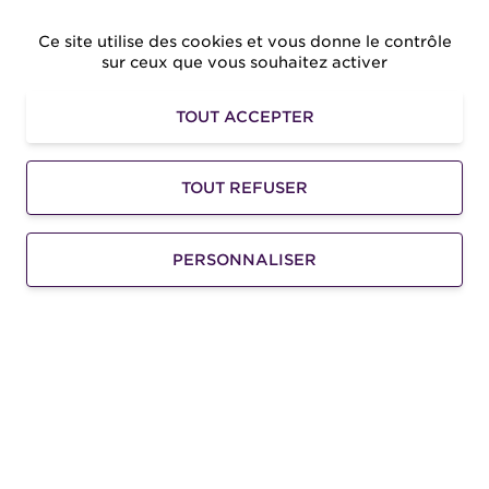
Ce site utilise des cookies et vous donne le contrôle
sur ceux que vous souhaitez activer
TOUT ACCEPTER
Randonnée cheval à la journée
La randonnée équestre idéale pour une belle balade
TOUT REFUSER
à la journée. Pour cavaliers confirmés à partir de 10
ans.
A PARTIR DE
PERSONNALISER
100
€
0
110€
Menu
LANGUES
ACCESSIBILITÉ
Q&R
LISTE D'ENVIES
Trouver son
ACTIVITÉ