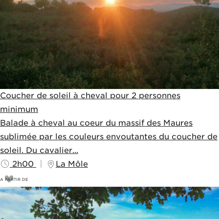
Coucher de soleil à cheval pour 2 personnes
minimum
Balade à cheval au coeur du massif des Maures
sublimée par les couleurs envoutantes du coucher de
soleil. Du cavalier...
2h00
La Môle
A PARTIR DE
72
€
80€