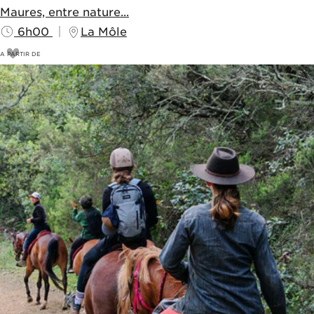
Maures, entre nature...
6h00
La Môle
A PARTIR DE
110
€
120€