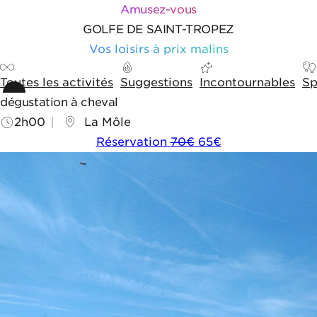
Aller au contenu
Aller aux outils de navigation
Panneau de gestion des cookies
Amusez-vous
GOLFE DE SAINT-TROPEZ
Vos loisirs à prix malins
Toutes les activités
Suggestions
Incontournables
Sp
dégustation à cheval
2h00
La Môle
Réservation
70€
65€