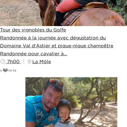
Tour des vignobles du Golfe
Randonnée à la journée avec dégustation du
Domaine Val d'Astier et pique-nique champêtre
Randonnée pour cavalier à...
7h00
La Môle
A PARTIR DE
170
€
190€