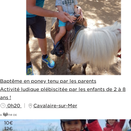
Baptême en poney tenu par les parents
Activité ludique plébiscitée par les enfants de 2 à 8
ans !
0h20
Cavalaire-sur-Mer
A PARTIR DE
10
€
12€