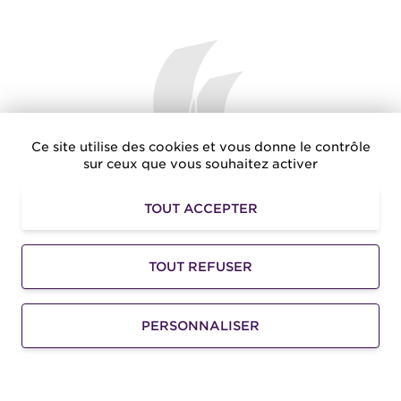
Ce site utilise des cookies et vous donne le contrôle
sur ceux que vous souhaitez activer
Ensemble nous faisons rayonner le Golfe de Saint-
TOUT ACCEPTER
Tropez
TOUT REFUSER
PERSONNALISER
Amusezvous.net
: Des avantages exclusifs pour vos
loisirs dans le Golfe de Saint-Tropez
©2026 -
Golfe de Saint-Tropez Développement
-