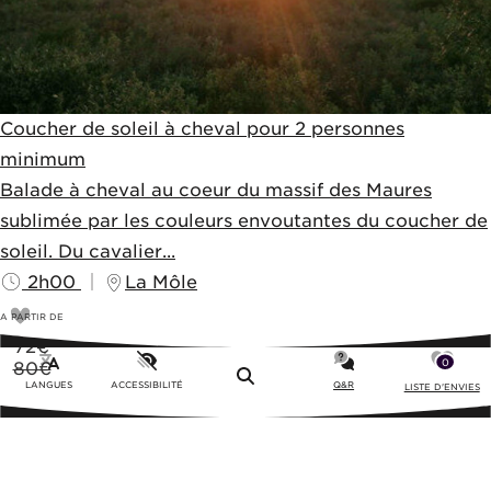
Coucher de soleil à cheval pour 2 personnes
minimum
Balade à cheval au coeur du massif des Maures
sublimée par les couleurs envoutantes du coucher de
soleil. Du cavalier...
2h00
La Môle
A PARTIR DE
72
€
0
80€
Menu
LANGUES
ACCESSIBILITÉ
Q&R
LISTE D'ENVIES