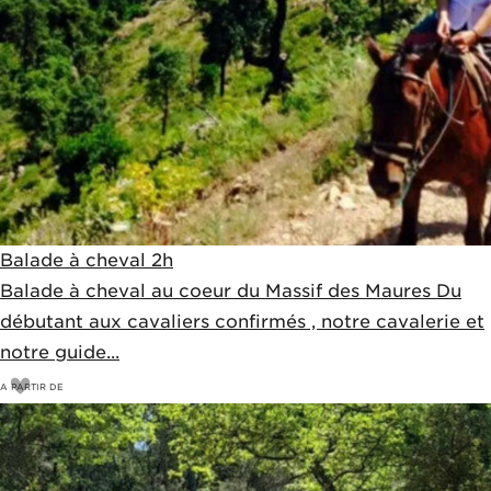
Balade à cheval 2h
Balade à cheval au coeur du Massif des Maures Du
débutant aux cavaliers confirmés , notre cavalerie et
notre guide...
A PARTIR DE
50
€
55€