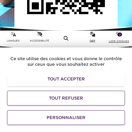
0
Menu
LANGUES
ACCESSIBILITÉ
Q&R
LISTE D'ENVIES
Ce site utilise des cookies et vous donne le contrôle
sur ceux que vous souhaitez activer
Trouver son
ACTIVITÉ
TOUT ACCEPTER
Toutes les activités
TOUT REFUSER
Suggestions
Incontournables
PERSONNALISER
Spécial enfants