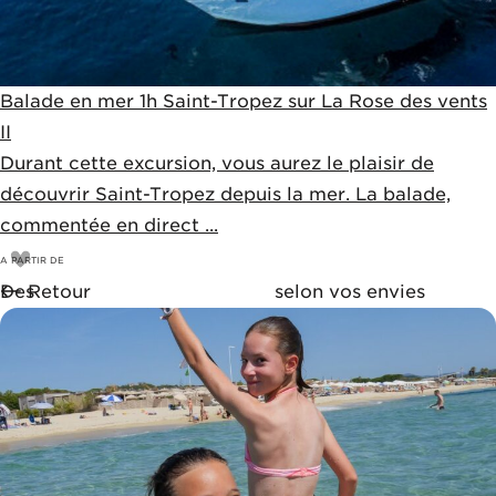
Balade en mer 1h Saint-Tropez sur La Rose des vents
II
Durant cette excursion, vous aurez le plaisir de
découvrir Saint-Tropez depuis la mer. La balade,
commentée en direct ...
A PARTIR DE
13
€
Des
Retour
expériences inoubliables
selon vos envies
15€