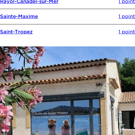
Rayol-Canadel-sur-Mer
1 point
Sainte-Maxime
1 point
Saint-Tropez
1 point
Liste de résultats