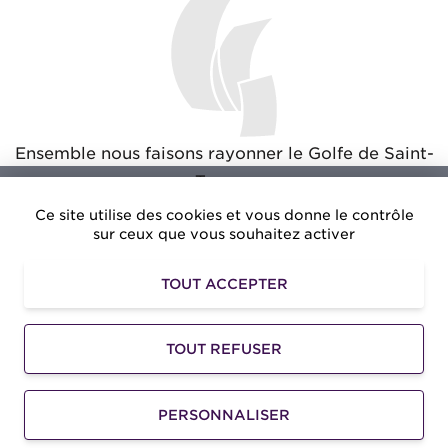
Ensemble nous faisons rayonner le Golfe de Saint-
Tropez
Ce site utilise des cookies et vous donne le contrôle
sur ceux que vous souhaitez activer
TOUT ACCEPTER
Amusezvous.net
: Des avantages exclusifs pour vos
loisirs dans le Golfe de Saint-Tropez
TOUT REFUSER
©2026 -
Golfe de Saint-Tropez Développement
-
Mentions légales
-
Accessibilité
-
Gestion des
PERSONNALISER
informations personnelles