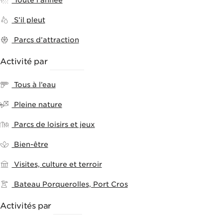
Toute l’année
S’il pleut
Parcs d’attraction
Activité par
THÈMES
Tous à l’eau
Pleine nature
Parcs de loisirs et jeux
Bien-être
Visites, culture et terroir
Bateau Porquerolles, Port Cros
Activités par
VILLES