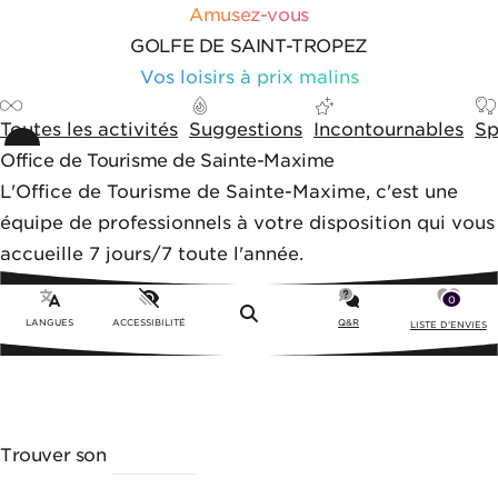
Aller au contenu
Aller aux outils de navigation
Panneau de gestion des cookies
Amusez-vous
GOLFE DE SAINT-TROPEZ
Vos loisirs à prix malins
Toutes les activités
Suggestions
Incontournables
Sp
Office de Tourisme de Sainte-Maxime
L'Office de Tourisme de Sainte-Maxime, c'est une
équipe de professionnels à votre disposition qui vous
accueille 7 jours/7 toute l'année.
0
Menu
LANGUES
ACCESSIBILITÉ
Q&R
LISTE D'ENVIES
Trouver son
ACTIVITÉ