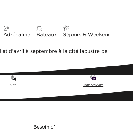
Adrénaline
Bateaux
Séjours & Weekends
Idée
 et d’avril à septembre à la cité lacustre de
0
Q&R
LISTE D'ENVIES
Besoin d'
AIDE