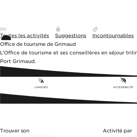
Aller au contenu
Aller aux outils de navigation
Panneau de gestion des cookies
Toutes les activités
Suggestions
Incontournables
Office de tourisme de Grimaud
L’Office de tourisme et ses conseillères en séjour tril
Port Grimaud.
LANGUES
ACCESSIBILITÉ
Trouver son
ACTIVITÉ
Activité par
T