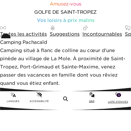
Aller au contenu
Aller aux outils de navigation
Panneau de gestion des cookies
Amusez-vous
GOLFE DE SAINT-TROPEZ
Vos loisirs à prix malins
Toutes les activités
Suggestions
Incontournables
Sp
Camping Pachacaïd
Camping situé à flanc de colline au cœur d'une
pinède au village de La Mole. À proximité de Saint-
Tropez, Port-Grimaud et Sainte-Maxime, venez
passer des vacances en famille dont vous rêviez
quand vous étiez enfant.
0
Menu
LANGUES
ACCESSIBILITÉ
Q&R
LISTE D'ENVIES