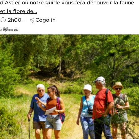
d'Astier où notre guide vous fera découvrir la faune
et la flore de...
2h00
Cogolin
A PARTIR DE
5
€