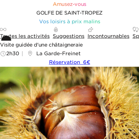
Aller au contenu
Aller aux outils de navigation
Panneau de gestion des cookies
Amusez-vous
GOLFE DE SAINT-TROPEZ
Vos loisirs à prix malins
Toutes les activités
Suggestions
Incontournables
Sp
Visite guidée d'une châtaigneraie
2h30
La Garde-Freinet
Réservation 6€