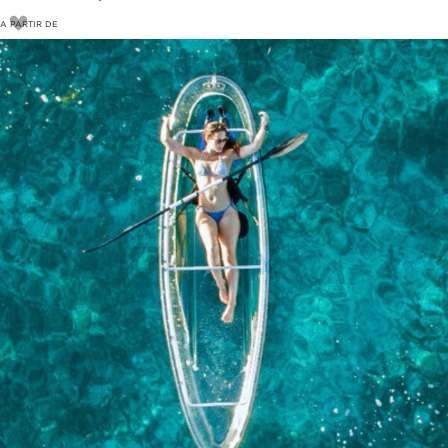
A PARTIR DE
14
€
15€