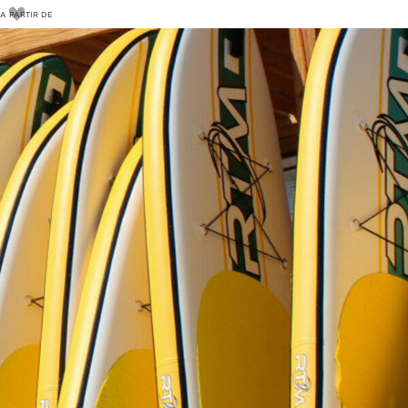
A PARTIR DE
18
€
20€