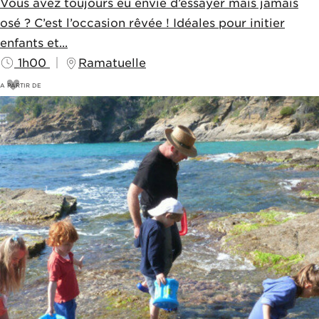
Vous avez toujours eu envie d’essayer mais jamais
osé ? C’est l’occasion rêvée ! Idéales pour initier
enfants et...
1h00
Ramatuelle
A PARTIR DE
15
€
20€