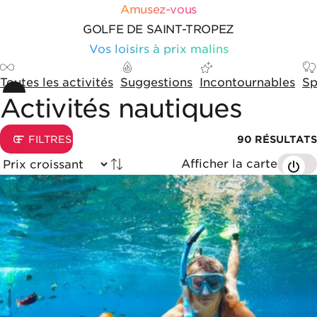
Aller au contenu
Panneau de gestion des cookies
Amusez-vous
GOLFE DE SAINT-TROPEZ
Vos loisirs à prix malins
Toutes les activités
Suggestions
Incontournables
Sp
Activités nautiques
Options de tri et d'affichage
0
FILTRES
90
RÉSULTATS
Afficher la carte
Trié par
Liste de résultats