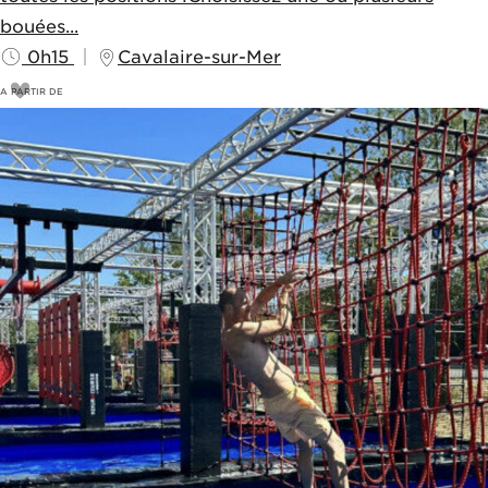
bouées...
0h15
Cavalaire-sur-Mer
A PARTIR DE
18
€
20€