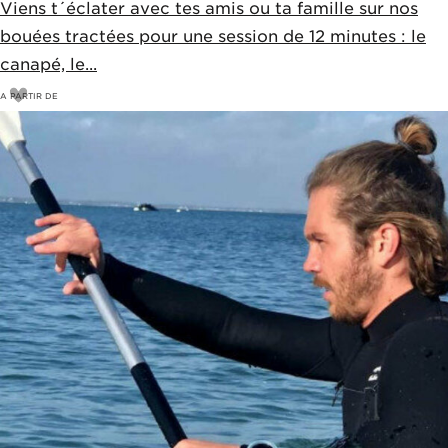
Viens t´éclater avec tes amis ou ta famille sur nos
bouées tractées pour une session de 12 minutes : le
canapé, le...
A PARTIR DE
18
€
20€