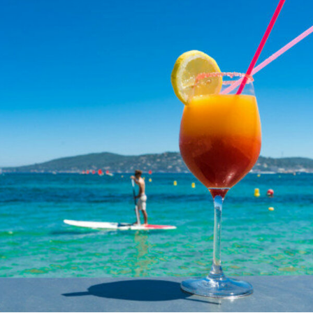
8
€
10€