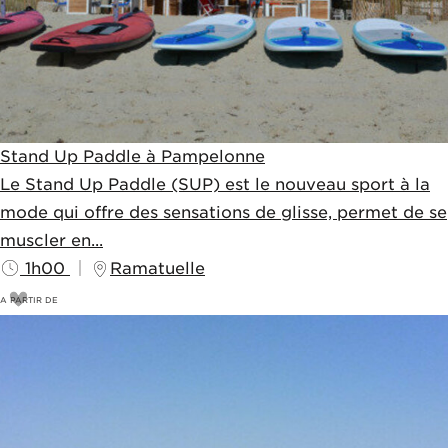
Stand Up Paddle à Pampelonne
Le Stand Up Paddle (SUP) est le nouveau sport à la
mode qui offre des sensations de glisse, permet de se
muscler en...
1h00
Ramatuelle
A PARTIR DE
13,5
€
18€