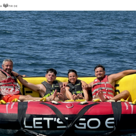
A PARTIR DE
19
€
20€