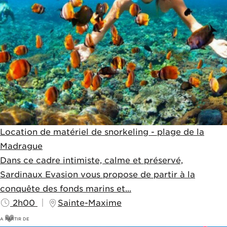
Location de matériel de snorkeling - plage de la
Madrague
Dans ce cadre intimiste, calme et préservé,
Sardinaux Evasion vous propose de partir à la
conquête des fonds marins et...
2h00
Sainte-Maxime
A PARTIR DE