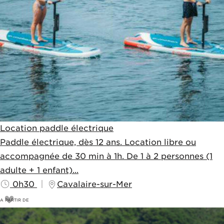
Location paddle électrique
Paddle électrique, dès 12 ans. Location libre ou
accompagnée de 30 min à 1h. De 1 à 2 personnes (1
adulte + 1 enfant)...
0h30
Cavalaire-sur-Mer
A PARTIR DE
18
€
20€