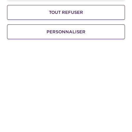
TOUT REFUSER
PERSONNALISER
Kayak transparent (2 personnes)
Ce nouveau genre de Kayak associe le plaisir de la
navigation en mer à la découverte des fonds sous
marins.
1h30
Ramatuelle
A PARTIR DE
22,5
€
25€