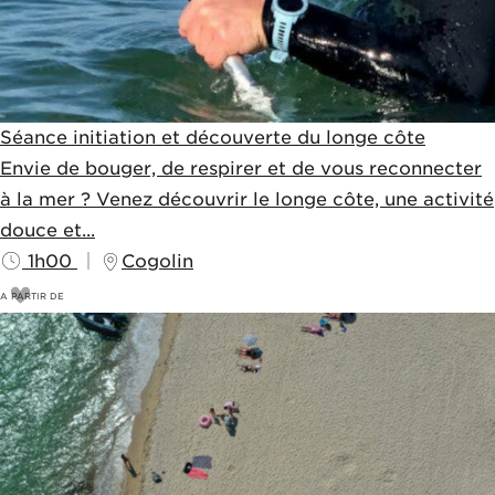
Séance initiation et découverte du longe côte
Envie de bouger, de respirer et de vous reconnecter
à la mer ? Venez découvrir le longe côte, une activité
douce et...
1h00
Cogolin
A PARTIR DE
18
€
20€