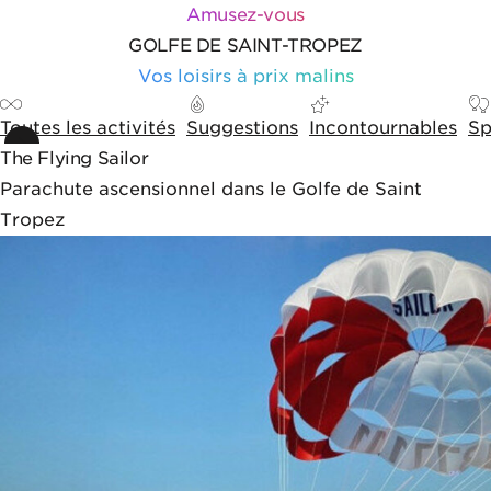
Aller au contenu
Aller aux outils de navigation
Panneau de gestion des cookies
Amusez-vous
GOLFE DE SAINT-TROPEZ
Vos loisirs à prix malins
Toutes les activités
Suggestions
Incontournables
Sp
The Flying Sailor
Parachute ascensionnel dans le Golfe de Saint
Tropez