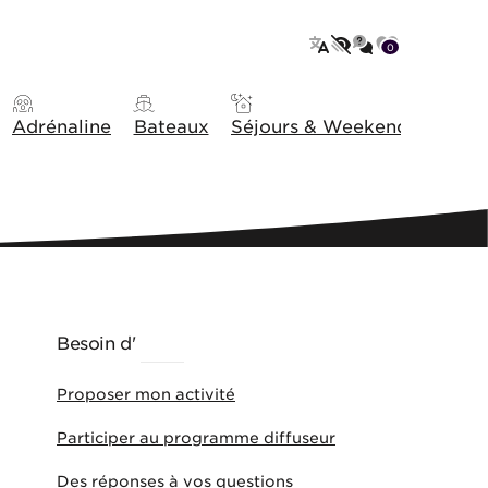
Messagerie
0
Liste d'env
Langues
Accessibilité
Adrénaline
Bateaux
Séjours & Weekends
Idée
Besoin d'
AIDE
Proposer mon activité
Participer au programme diffuseur
Des réponses à vos questions