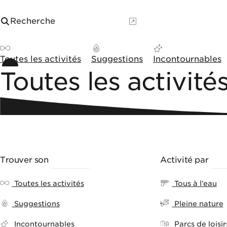
Aller au contenu
Panneau de gestion des cookies
Recherche
Menu
Toutes les activités
Suggestions
Incontournables
Toutes les activit
Trouver son
ACTIVITÉ
Activité par
TH
Toutes les activités
Tous à l’eau
Suggestions
Pleine nature
Incontournables
Parcs de loisir