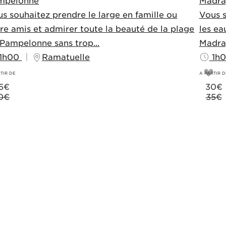
mpelonne
Madra
s souhaitez prendre le large en famille ou
Vous s
re amis et admirer toute la beauté de la plage
les ea
Pampelonne sans trop...
Madrag
1h00
Ramatuelle
1h
TIR DE
A PARTIR D
5
€
30
€
0€
35€