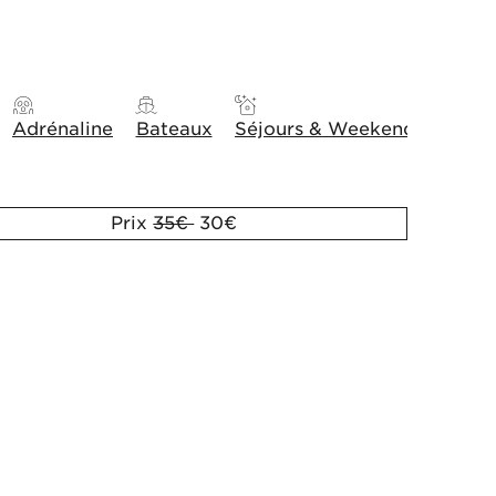
Adrénaline
Bateaux
Séjours & Weekends
Idée
Prix
35€
30€