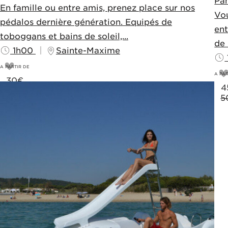
Pa
En famille ou entre amis, prenez place sur nos
Vou
pédalos dernière génération. Equipés de
ent
toboggans et bains de soleil,...
de 
1h00
Sainte-Maxime
A PARTIR DE
A PAR
30
€
4
35€
5