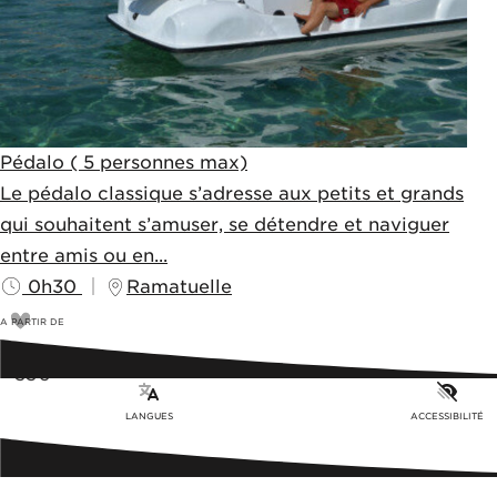
Pédalo ( 5 personnes max)
Le pédalo classique s’adresse aux petits et grands
qui souhaitent s’amuser, se détendre et naviguer
entre amis ou en...
0h30
Ramatuelle
A PARTIR DE
31,5
€
35€
LANGUES
ACCESSIBILITÉ