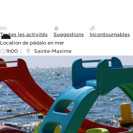
Aller au contenu
Aller aux outils de navigation
Panneau de gestion des cookies
Toutes les activités
Suggestions
Incontournables
Location de pédalo en mer
1h00
Sainte-Maxime