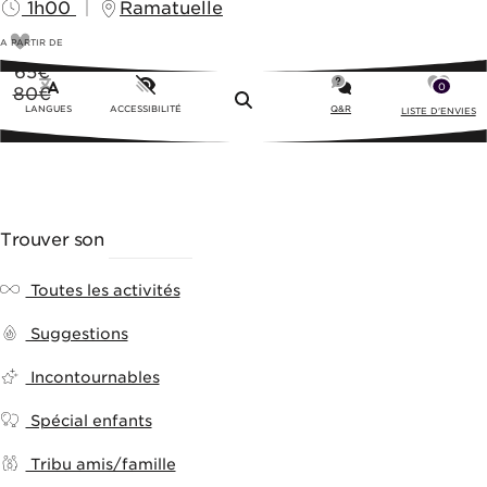
1h00
Ramatuelle
A PARTIR DE
65
€
0
80€
Menu
LANGUES
ACCESSIBILITÉ
Q&R
LISTE D'ENVIES
Trouver son
ACTIVITÉ
Toutes les activités
Suggestions
Incontournables
Spécial enfants
Tribu amis/famille