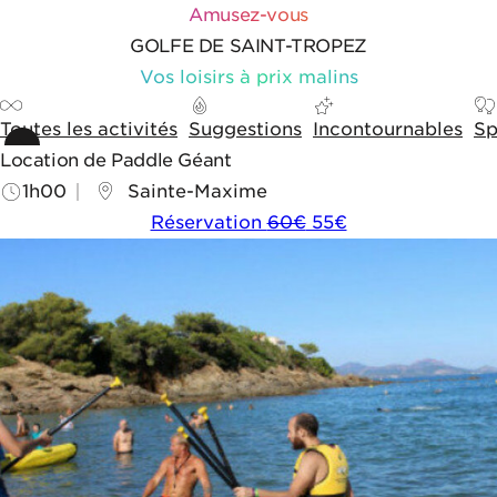
Aller au contenu
Aller aux outils de navigation
Panneau de gestion des cookies
Amusez-vous
GOLFE DE SAINT-TROPEZ
Vos loisirs à prix malins
Toutes les activités
Suggestions
Incontournables
Sp
Location de Paddle Géant
1h00
Sainte-Maxime
Réservation
60€
55€