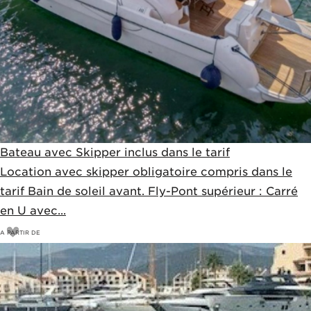
Bateau avec Skipper inclus dans le tarif
Location avec skipper obligatoire compris dans le
tarif Bain de soleil avant. Fly-Pont supérieur : Carré
en U avec...
A PARTIR DE
1850
€
1990€