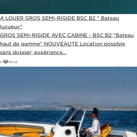
A LOUER GROS SEMI-RIGIDE BSC B2 " Bateau
luxueux"
GROS SEMI-RIGIDE AVEC CABINE - BSC B2 "Bateau
haut de gamme" NOUVEAUTE Location possible
sans skipper, expérience...
A PARTIR DE
1450
€
1490€