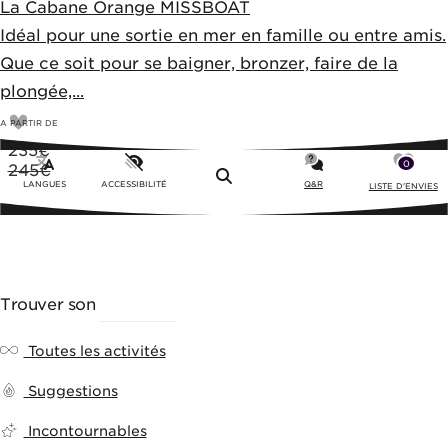
La Cabane Orange MISSBOAT
Idéal pour une sortie en mer en famille ou entre amis.
Que ce soit pour se baigner, bronzer, faire de la
plongée,...
A PARTIR DE
235
€
0
245€
Menu
LANGUES
ACCESSIBILITÉ
Q&R
LISTE D'ENVIES
Trouver son
ACTIVITÉ
Toutes les activités
Suggestions
Incontournables