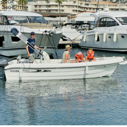
220
€
240€