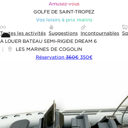
Aller au contenu
Aller aux outils de navigation
Panneau de gestion des cookies
Amusez-vous
GOLFE DE SAINT-TROPEZ
Vos loisirs à prix malins
Toutes les activités
Suggestions
Incontournables
Sp
A LOUER BATEAU SEMI-RIGIDE DREAM 6
LES MARINES DE COGOLIN
Réservation
360€
350€