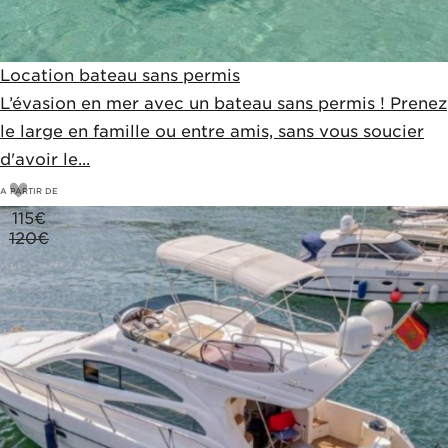
Location bateau sans permis
L’évasion en mer avec un bateau sans permis ! Prenez
le large en famille ou entre amis, sans vous soucier
d'avoir le...
A PARTIR DE
115
€
120€