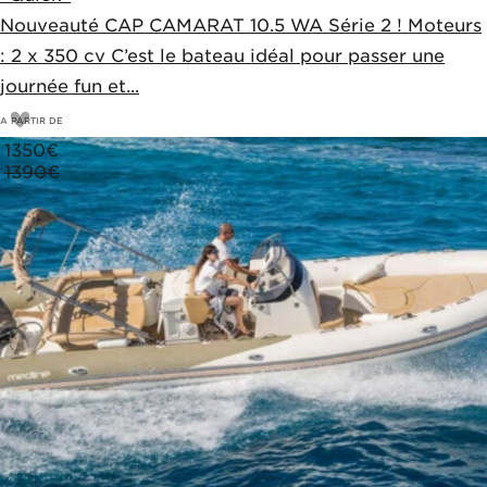
Nouveauté CAP CAMARAT 10.5 WA Série 2 ! Moteurs
: 2 x 350 cv C’est le bateau idéal pour passer une
journée fun et...
A PARTIR DE
1350
€
1390€