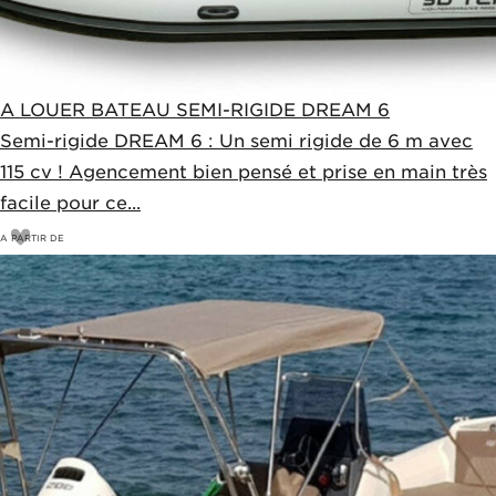
A LOUER BATEAU SEMI-RIGIDE DREAM 6
Semi-rigide DREAM 6 : Un semi rigide de 6 m avec
115 cv ! Agencement bien pensé et prise en main très
facile pour ce...
A PARTIR DE
350
€
360€