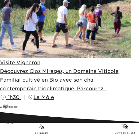
Visite Vigneron
Découvrez Clos Mirages, un Domaine Viticole
Familial cultivé en Bio avec son chai
contemporain bioclimatique. Parcourez...
1h30
La Môle
A PARTIR DE
16
€
19€
LANGUES
ACCESSIBILITÉ