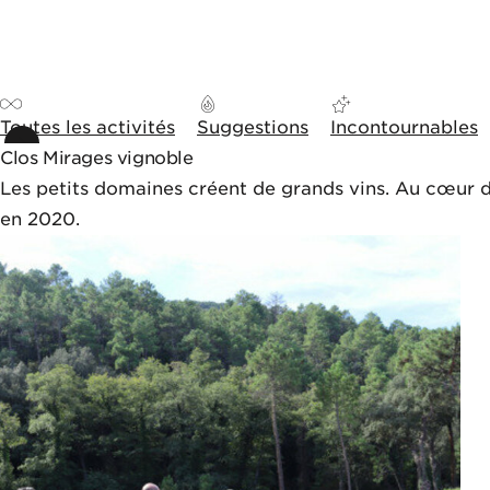
Aller au contenu
Aller aux outils de navigation
Panneau de gestion des cookies
Toutes les activités
Suggestions
Incontournables
Clos Mirages vignoble
Les petits domaines créent de grands vins. Au cœur d
en 2020.