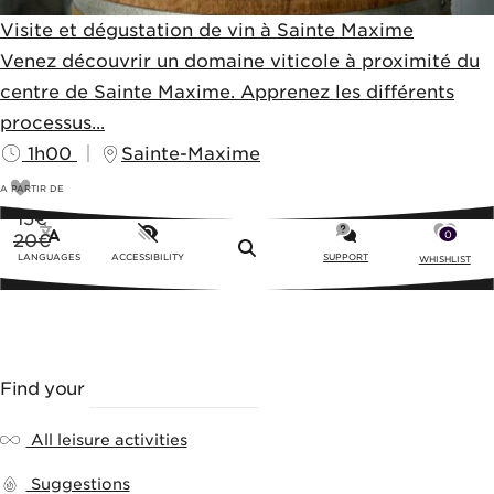
Visite et dégustation de vin à Sainte Maxime
Venez découvrir un domaine viticole à proximité du
centre de Sainte Maxime. Apprenez les différents
processus...
1h00
Sainte-Maxime
A PARTIR DE
15
€
0
20€
Menu
LANGUAGES
ACCESSIBILITY
SUPPORT
WHISHLIST
Find your
LEISURE ACTIVITY
All leisure activities
Suggestions