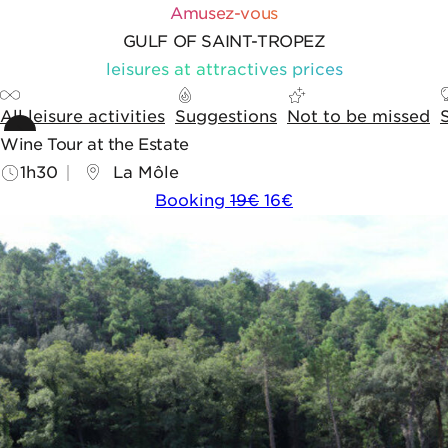
Skip to content
Skip to tools
Cookies management panel
Amusez-vous
GULF OF SAINT-TROPEZ
leisures at attractives prices
All leisure activities
Suggestions
Not to be missed
Wine Tour at the Estate
1h30
La Môle
Booking
19€
16€