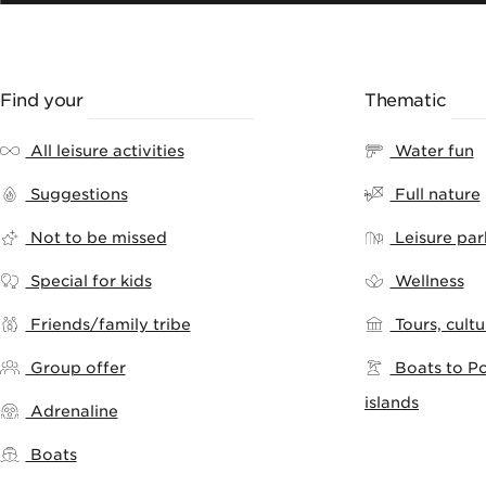
Find your
LEISURE ACTIVITY
Thematic
RA
All leisure activities
Water fun
Suggestions
Full nature
Not to be missed
Leisure pa
Special for kids
Wellness
Friends/family tribe
Tours, cult
Group offer
Boats to Po
islands
Adrenaline
Boats