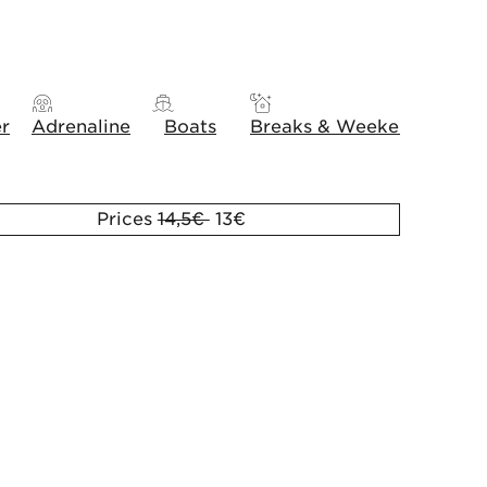
er
Adrenaline
Boats
Breaks & Weekends
Gift
Prices
14,5€
13€