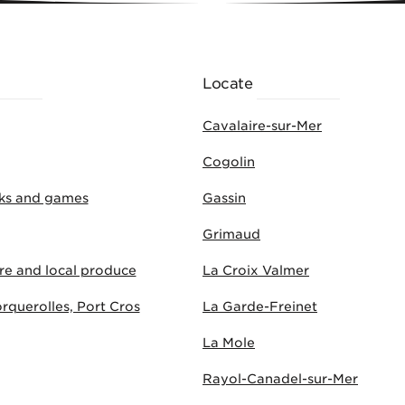
NKING
Locate
ACTIVITIES
Cavalaire-sur-Mer
Cogolin
rks and games
Gassin
Grimaud
ure and local produce
La Croix Valmer
rquerolles, Port Cros
La Garde-Freinet
La Mole
Rayol-Canadel-sur-Mer