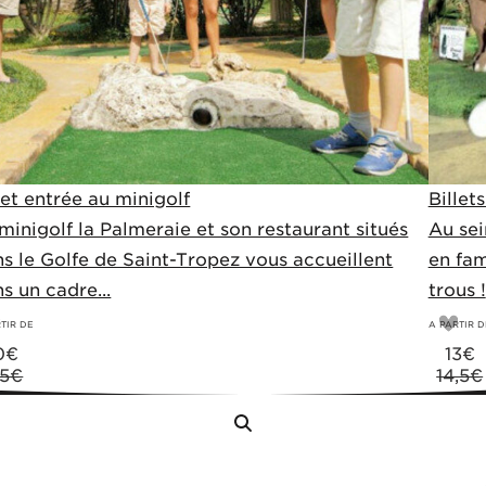
let entrée au minigolf
Billet
minigolf la Palmeraie et son restaurant situés
Au sei
s le Golfe de Saint-Tropez vous accueillent
en fam
s un cadre...
trous !
TIR DE
A PARTIR D
0
€
13
€
,5€
14,5€
Menu