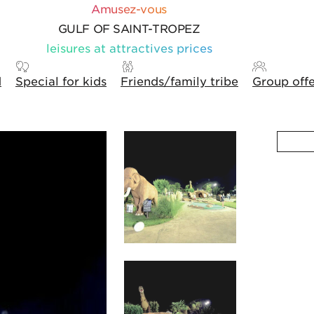
Amusez-vous
GULF OF SAINT-TROPEZ
leisures at attractives prices
d
Special for kids
Friends/family tribe
Group off