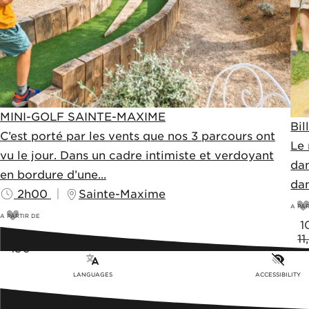
MINI-GOLF SAINTE-MAXIME
Bil
C’est porté par les vents que nos 3 parcours ont
Le 
vu le jour. Dans un cadre intimiste et verdoyant
dan
en bordure d’une...
dan
2h00
Sainte-Maxime
A PAR
A PARTIR DE
1
12
€
11
13€
LANGUAGES
ACCESSIBILITY