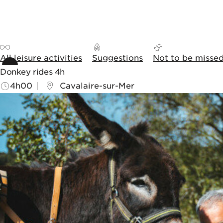
Skip to content
Skip to tools
Cookies management panel
All leisure activities
Suggestions
Not to be misse
Donkey rides 4h
4h00
Cavalaire-sur-Mer