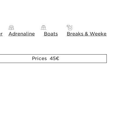
er
Adrenaline
Boats
Breaks & Weekends
Gift
Prices 45€