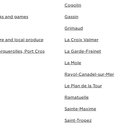
Cogolin
rks and games
Gassin
Grimaud
ure and local produce
La Croix Valmer
rquerolles, Port Cros
La Garde-Freinet
La Mole
Rayol-Canadel-sur-Mer
Le Plan de la Tour
Ramatuelle
Sainte-Maxime
Saint-Tropez