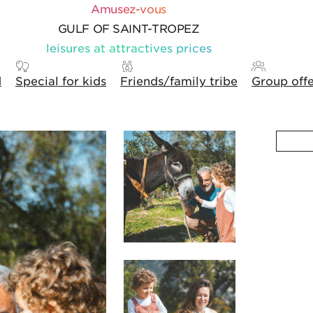
Amusez-vous
GULF OF SAINT-TROPEZ
leisures at attractives prices
d
Special for kids
Friends/family tribe
Group off