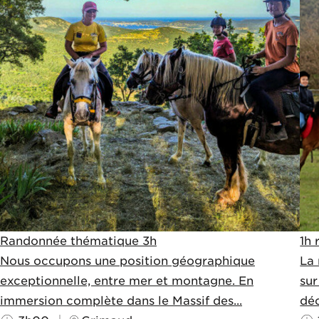
Randonnée thématique 3h
1h 
Nous occupons une position géographique
La 
exceptionnelle, entre mer et montagne. En
sur
immersion complète dans le Massif des...
déc