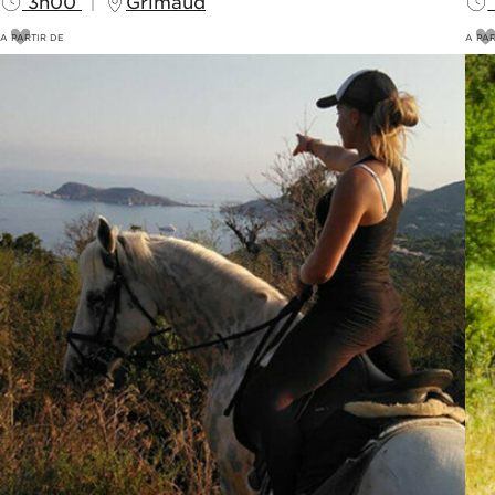
3h00
Grimaud
A PARTIR DE
A PAR
70
€
2
75€
3