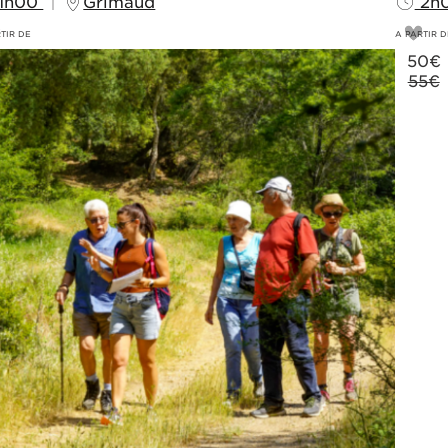
1h00
Grimaud
2h
TIR DE
A PARTIR D
5
€
50
€
0€
55€