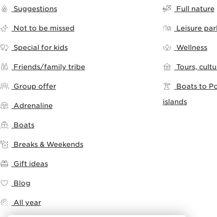
Suggestions
Full nature
Not to be missed
Leisure pa
Special for kids
Wellness
Friends/family tribe
Tours, cult
Group offer
Boats to Po
islands
Adrenaline
Boats
Breaks & Weekends
Gift ideas
Blog
All year