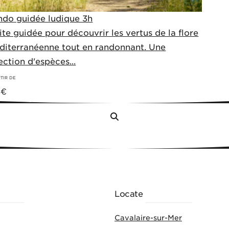
ndo guidée ludique 3h
ite guidée pour découvrir les vertus de la flore
diterranéenne tout en randonnant. Une
ection d'espèces...
TIR DE
5
€
Menu
NKING
Locate
ACTIVITIES
Cavalaire-sur-Mer