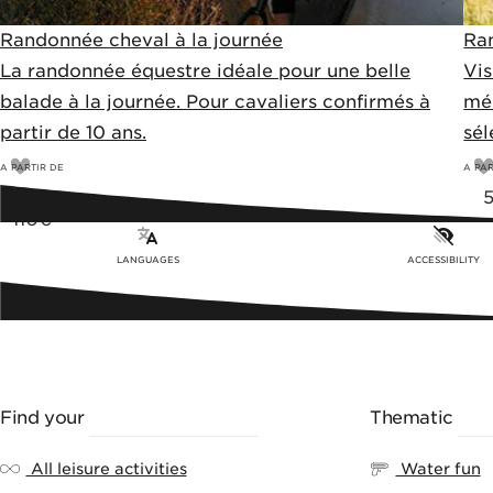
Randonnée cheval à la journée
Ra
La randonnée équestre idéale pour une belle
Vis
balade à la journée. Pour cavaliers confirmés à
mé
partir de 10 ans.
sél
A PARTIR DE
A PAR
100
€
110€
LANGUAGES
ACCESSIBILITY
Find your
LEISURE ACTIVITY
Thematic
RA
All leisure activities
Water fun