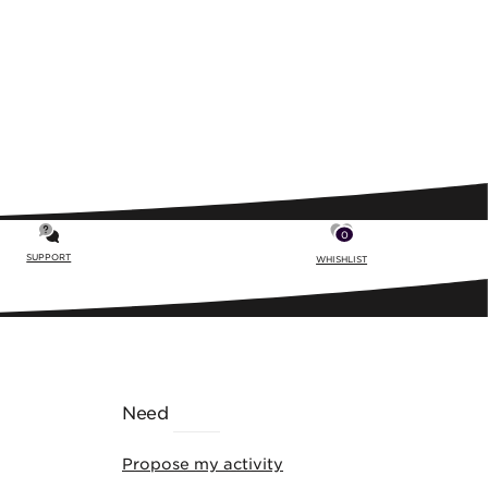
0
SUPPORT
WHISHLIST
Need
HELP
Propose my activity