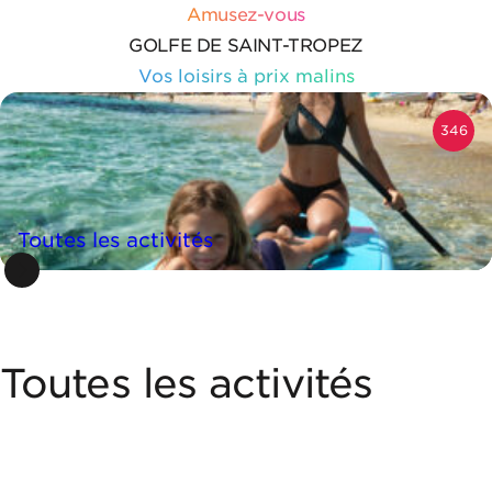
Aller au contenu
Panneau de gestion des cookies
Amusez-vous
GOLFE DE SAINT-TROPEZ
Vos loisirs à prix malins
346
Toutes les activités
Toutes les activités