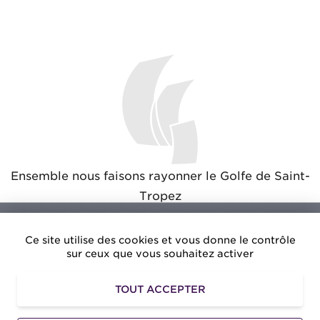
Ensemble nous faisons rayonner le Golfe de Saint-
Tropez
Ce site utilise des cookies et vous donne le contrôle
sur ceux que vous souhaitez activer
Amusezvous.net
: Des avantages exclusifs pour vos
TOUT ACCEPTER
loisirs dans le Golfe de Saint-Tropez