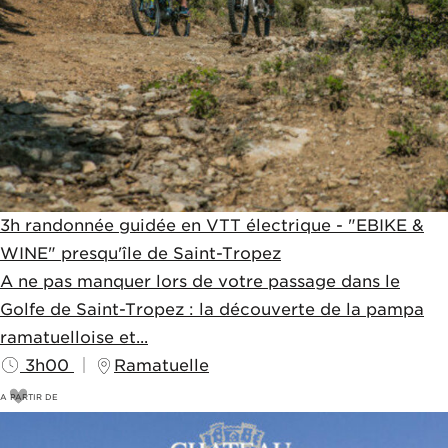
3h randonnée guidée en VTT électrique - "EBIKE &
WINE" presqu'île de Saint-Tropez
A ne pas manquer lors de votre passage dans le
Golfe de Saint-Tropez : la découverte de la pampa
ramatuelloise et...
3h00
Ramatuelle
A PARTIR DE
84
€
90€