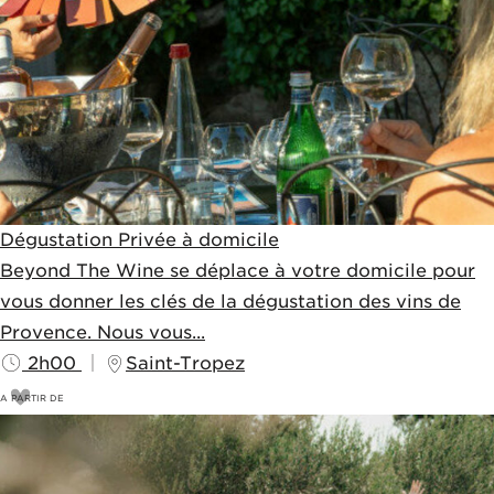
Dégustation Privée à domicile
Beyond The Wine se déplace à votre domicile pour
vous donner les clés de la dégustation des vins de
Provence. Nous vous...
2h00
Saint-Tropez
A PARTIR DE
85
€
90€