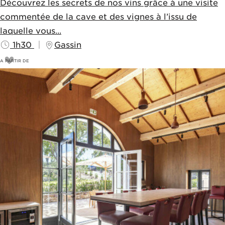
Découvrez les secrets de nos vins grâce à une visite
commentée de la cave et des vignes à l’issu de
laquelle vous...
1h30
Gassin
A PARTIR DE
18
€
20€