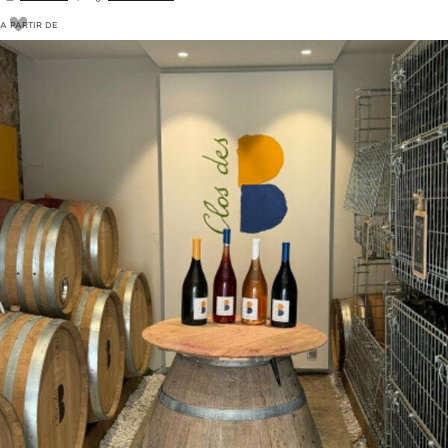
A PARTIR DE
16
€
19€