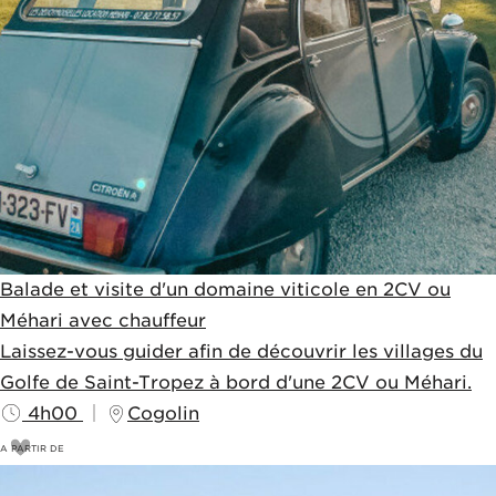
Balade et visite d'un domaine viticole en 2CV ou
Méhari avec chauffeur
Laissez-vous guider afin de découvrir les villages du
Golfe de Saint-Tropez à bord d'une 2CV ou Méhari.
4h00
Cogolin
A PARTIR DE
350
€