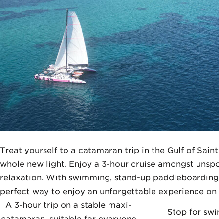
Treat yourself to a catamaran trip in the Gulf of Sain
whole new light. Enjoy a 3-hour cruise amongst unsp
relaxation. With swimming, stand-up paddleboarding and
perfect way to enjoy an unforgettable experience on
A 3-hour trip on a stable maxi-
Stop for sw
catamaran, suitable for everyone