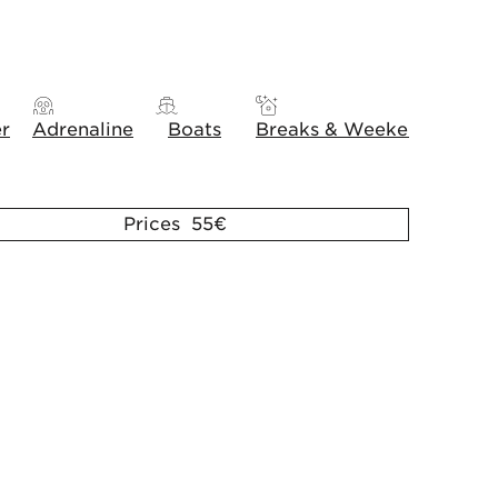
er
Adrenaline
Boats
Breaks & Weekends
Gift
Prices 55€