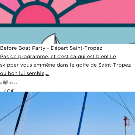
Before Boat Party - Départ Saint-Tropez
Pas de programme, et c’est ça qui est bien! Le
skipper vous emmène dans le golfe de Saint-Tropez
ou bon lui semble,...
A PARTIR DE
40
€