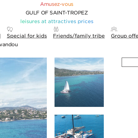
Amusez-vous
GULF OF SAINT-TROPEZ
leisures at attractives prices
d
Special for kids
Friends/family tribe
Group off
avandou