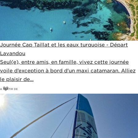
Journée Cap Taillat et les eaux turquoise - Départ
Lavandou
Seul(e), entre amis, en famille, vivez cette journée
voile d’exception à bord d'un maxi catamaran. Alliez
le plaisir de...
A PARTIR DE
100
€