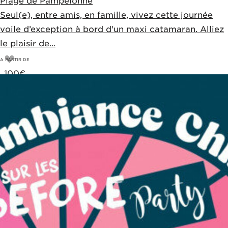
Plage de Pampelonne
Seul(e), entre amis, en famille, vivez cette journée
voile d’exception à bord d'un maxi catamaran. Alliez
le plaisir de...
A PARTIR DE
100
€