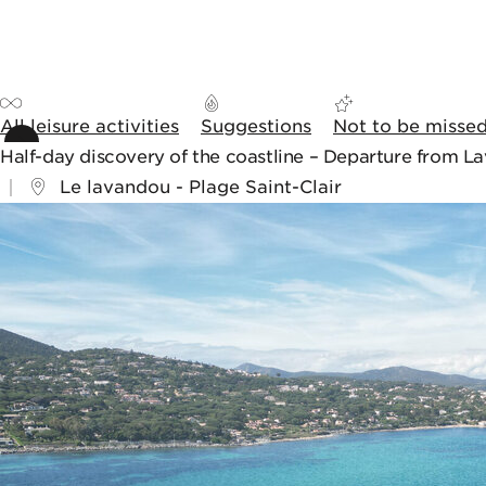
Skip to content
Skip to tools
Cookies management panel
All leisure activities
Suggestions
Not to be misse
Half-day discovery of the coastline – Departure from L
Le lavandou - Plage Saint-Clair